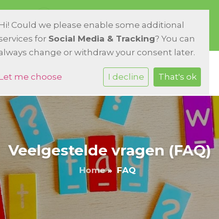
Meijhorst 29-58 6537 HD Nijmegen
Hi! Could we please enable some additional
024 - 344 31 38
E-mailadres
services for
Social Media & Tracking
? You can
always change or withdraw your consent later.
Let me choose
I decline
That's ok
Veelgestelde vragen (FAQ)
Home
»
FAQ